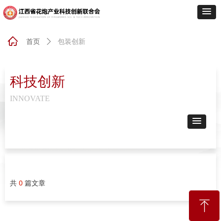
ꀇ
包装创新
首页
ꄲ
科技创新
INNOVATE
共
0
篇文章
ꁸ