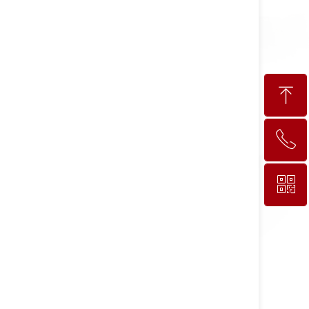
ꁸ
ꂅ
回到顶部
ꀥ
0795-7179088
微信二维码